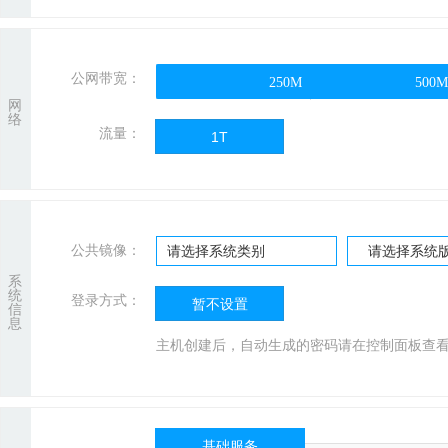
公网带宽：
250M
250M
500M
500M
网
络
流量：
1T
公共镜像：
请选择系统类别
请选择系统
系
统
登录方式：
暂不设置
信
息
主机创建后，自动生成的密码请在控制面板查
基础服务