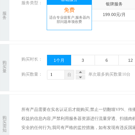
服务类型：
银牌服务
免费
服
199.00元/月
务
适合专业级客户,服务器内
部问题单项收费
购买时长：
1
个月
3
6
12
购
买
量
购买数量：
单次最多购买数量10台
台
所有产品需要在实名认证后才能购买;禁止一切翻墙VPN、
购
权益的信息内容;严禁利用服务器资源进行流量穿透、扫描肉
买
需
安全的任何行为;我司有严格的监控措施，如有发现有违反国家
知