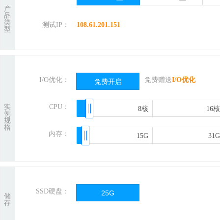
产
品
类
测试IP：
108.61.201.151
型
I/O优化：
免费赠送
I/O优化
免费开启
实
CPU：
8核
8核
16核
16核
例
规
格
内存：
15G
15G
31G
31G
SSD硬盘：
25G
储
存