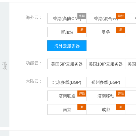
售罄
弹性
海外云：
香港(高防CN2)
香港(混合云)
新
新
新加坡
曼谷
海外云服务器
功能云：
地
美国5IP云服务器
美国10IP云服务器
美国
域
大陆云：
北京多线(BGP)
郑州多线(BGP)
弹性
弹性
济南联通
济南移动
新
新
南京
成都