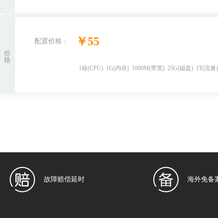
￥
55
配置价格：
价
格
1
核
(CPU)
1
G
(内存)
1000
M(带宽)
25
G(磁盘)
1
T(流量
故障赔偿延时
海外免备